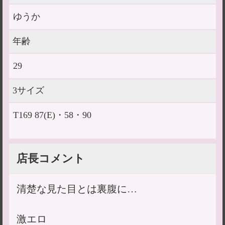
ゆうか
年齢
29
3サイズ
T169 87(E)・58・90
店長コメント
清楚な見た目とは裏腹に…
激エロ